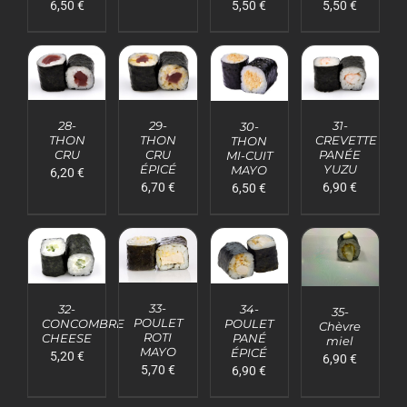
6,50
€
5,50
€
5,50
€
AJOUTER
AJOUTER
AJOUTER
AJOUTER
AU
AU
AU
AU
28-
29-
31-
30-
PANIER
PANIER
PANIER
PANIER
THON
THON
CREVETTE
THON
/
/
/
/
CRU
CRU
PANÉE
MI-CUIT
DÉTAILS
DÉTAILS
DÉTAILS
DÉTAILS
ÉPICÉ
YUZU
MAYO
6,20
€
6,70
€
6,90
€
6,50
€
AJOUTER
AJOUTER
AJOUTER
AJOUTER
AU
AU
AU
AU
33-
32-
34-
35-
PANIER
PANIER
PANIER
PANIER
POULET
CONCOMBRE
POULET
Chèvre
/
/
/
/
ROTI
CHEESE
PANÉ
miel
DÉTAILS
DÉTAILS
DÉTAILS
DÉTAILS
MAYO
ÉPICÉ
5,20
€
6,90
€
5,70
€
6,90
€