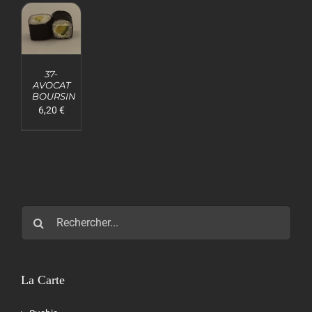
AJOUTER
AU
37-
PANIER
AVOCAT
/
BOURSIN
DÉTAILS
6,20
€
Rechercher:
La Carte