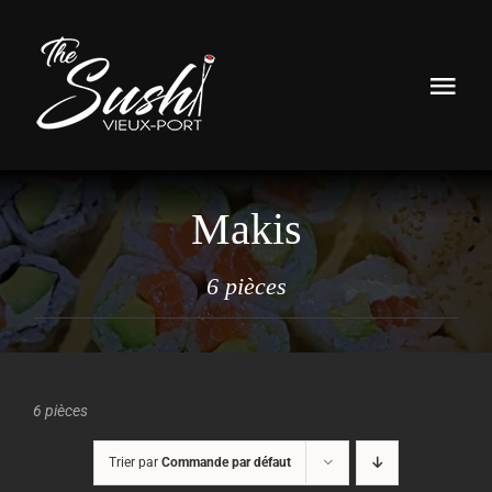
Passer
au
contenu
Togg
Navi
Accueil
Makis
Le Restaurant
La Carte
6 pièces
Livraison
Contact / Réservation
6 pièces
Mon Compte
Trier par
Commande par défaut