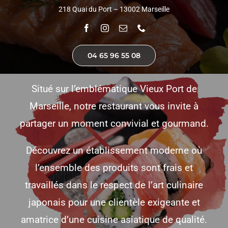
218 Quai du Port – 13002 Marseille
04 65 96 55 08
Situé sur l’emblématique Vieux Port de
Marseille, notre restaurant vous invite à
partager un moment convivial et gourmand.
Découvrez un établissement moderne où
l’ensemble des produits sont frais et
travaillés dans le respect de l’art culinaire
japonais pour une clientèle exigeante et
amatrice d’une cuisine asiatique de qualité.