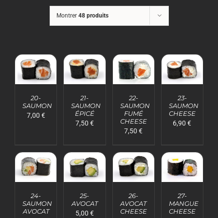
Mon Panier
Montrer
48 produits
AJOUTER
AJOUTER
AJOUTER
AJOUTER
AU
AU
AU
AU
20-
21-
22-
23-
PANIER
PANIER
PANIER
PANIER
SAUMON
SAUMON
SAUMON
SAUMON
/
/
/
/
ÉPICÉ
FUMÉ
CHEESE
7,00
€
DÉTAILS
DÉTAILS
DÉTAILS
DÉTAILS
CHEESE
7,50
€
6,90
€
7,50
€
AJOUTER
AJOUTER
AJOUTER
AJOUTER
AU
AU
AU
AU
24-
25-
26-
27-
PANIER
PANIER
PANIER
PANIER
SAUMON
AVOCAT
AVOCAT
MANGUE
/
/
/
/
AVOCAT
CHEESE
CHEESE
5,00
€
DÉTAILS
DÉTAILS
DÉTAILS
DÉTAILS