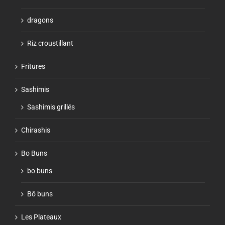
dragons
Riz croustillant
Fritures
Sashimis
Sashimis grillés
Chirashis
Bo Buns
bo buns
Bô buns
Les Plateaux