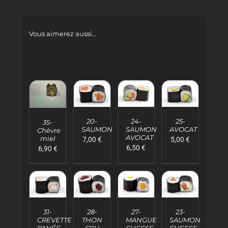
Vous aimerez aussi…
AJOUTER
AJOUTER
AJOUTER
AJOUTER
AU
AU
AU
AU
20-
24-
25-
PANIER
PANIER
PANIER
35-
PANIER
SAUMON
SAUMON
AVOCAT
Chèvre
/
/
/
/
AVOCAT
miel
7,00
€
5,00
€
DÉTAILS
DÉTAILS
DÉTAILS
DÉTAILS
6,50
€
6,90
€
AJOUTER
AJOUTER
AJOUTER
AJOUTER
AU
AU
AU
AU
31-
28-
23-
27-
PANIER
PANIER
PANIER
PANIER
CREVETTE
THON
SAUMON
MANGUE
/
/
/
/
PANÉE
CRU
CHEESE
CHEESE