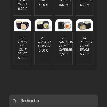
DÉTAILS
DÉTAILS
DÉTAILS
DÉTAILS
YUZU
6,20
€
6,90
€
5,50
€
6,90
€
AJOUTER
AJOUTER
AJOUTER
AJOUTER
AU
AU
AU
AU
26-
22-
34-
30-
PANIER
PANIER
PANIER
PANIER
AVOCAT
SAUMON
POULET
THON
/
/
/
/
CHEESE
FUMÉ
PANÉ
MI-
DÉTAILS
DÉTAILS
DÉTAILS
DÉTAILS
CHEESE
ÉPICÉ
CUIT
5,50
€
MAYO
7,50
€
6,90
€
6,50
€
Rechercher: