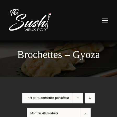
Passer
au
contenu
Togg
Navi
Accueil
Brochettes – Gyoza
Le Restaurant
La Carte
Livraison
Contact / Réservation
Trier par
Commande par défaut
Mon Compte
Montrer
48 produits