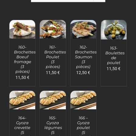
Mon Panier
AJOUTER
AJOUTER
AJOUTER
AJOUTER
AU
AU
AU
AU
160-
161-
162-
163-
PANIER
PANIER
PANIER
PANIER
Brochettes
Brochettes
Brochettes
Boulettes
/
/
/
/
Boeuf
Poulet
Saumon
de
DÉTAILS
DÉTAILS
DÉTAILS
DÉTAILS
fromage
(3
(3
poulet
(3
pièces)
pièces)
11,50
€
pièces)
11,50
€
12,50
€
11,50
€
AJOUTER
AJOUTER
AJOUTER
AU
AU
AU
164-
165-
166 –
PANIER
PANIER
PANIER
Gyoza
Gyoza
Gyoza
/
/
/
crevette
légumes
poulet
DÉTAILS
DÉTAILS
DÉTAILS
(5
(5
(5