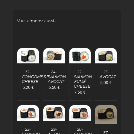
Vous aimerez aussi…
AJOUTER
AJOUTER
AJOUTER
AJOUTER
AU
AU
AU
AU
32-
24-
22-
25-
PANIER
PANIER
PANIER
PANIER
CONCOMBRE
SAUMON
SAUMON
AVOCAT
/
/
/
/
CHEESE
AVOCAT
FUMÉ
5,00
€
DÉTAILS
DÉTAILS
DÉTAILS
DÉTAILS
CHEESE
5,20
€
6,50
€
7,50
€
AJOUTER
AJOUTER
AJOUTER
AJOUTER
AU
AU
AU
23-
29-
20-
AU
PANIER
PANIER
PANIER
37-
SAUMON
THON
SAUMON