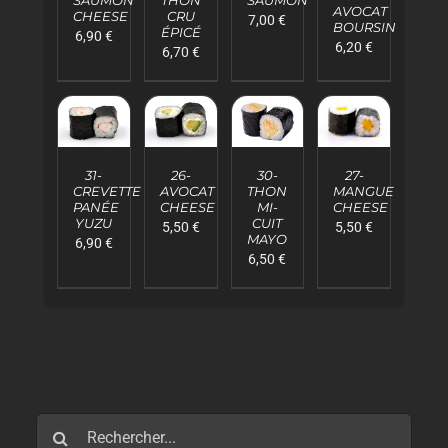
PANIER
/
/
/
AVOCAT
CHEESE
CRU
7,00
€
/
DÉTAILS
DÉTAILS
DÉTAILS
BOURSIN
ÉPICÉ
6,90
€
DÉTAILS
6,20
€
6,70
€
AJOUTER
AJOUTER
AJOUTER
AJOUTER
AU
AU
AU
AU
31-
26-
27-
30-
PANIER
PANIER
PANIER
PANIER
CREVETTE
AVOCAT
MANGUE
THON
/
/
/
/
PANÉE
CHEESE
CHEESE
MI-
DÉTAILS
DÉTAILS
DÉTAILS
DÉTAILS
YUZU
CUIT
5,50
€
5,50
€
MAYO
6,90
€
6,50
€
Rechercher: