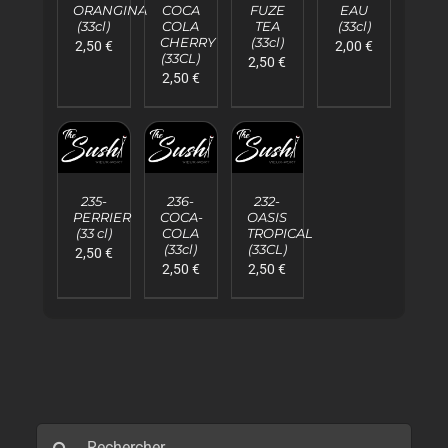
ORANGINA
COCA
FUZE
EAU
/
/
/
/
(33cl)
COLA
TEA
(33cl)
DÉTAILS
DÉTAILS
DÉTAILS
DÉTAILS
CHERRY
(33cl)
2,50
€
2,00
€
(33CL)
2,50
€
2,50
€
AJOUTER
AJOUTER
AJOUTER
AU
AU
AU
235-
236-
232-
PANIER
PANIER
PANIER
PERRIER
COCA-
OASIS
/
/
/
(33 cl)
COLA
TROPICAL
DÉTAILS
DÉTAILS
DÉTAILS
(33cl)
(33CL)
2,50
€
2,50
€
2,50
€
Rechercher: