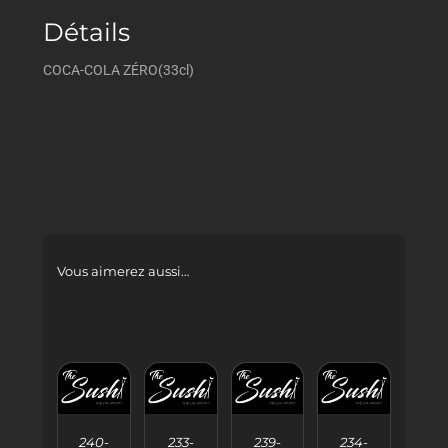
Détails
COCA-COLA ZÉRO(33cl)
Vous aimerez aussi…
AJOUTER
AJOUTER
AJOUTER
AJOUTER
AU
AU
AU
AU
240-
233-
239-
234-
PANIER
PANIER
PANIER
PANIER