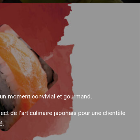
er un moment convivial et gourmand.
t de l’art culinaire japonais pour une clientèle
é.