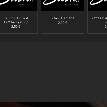
233-COCA COLA
234-EAU (33cl)
237-COC
CHERRY (33CL)
(
2,00
€
AJOUTER AU PANIER
AJOUTER AU PANIER
AJOUTER
2,50
€
2
/
APERÇU
/
APERÇU
/