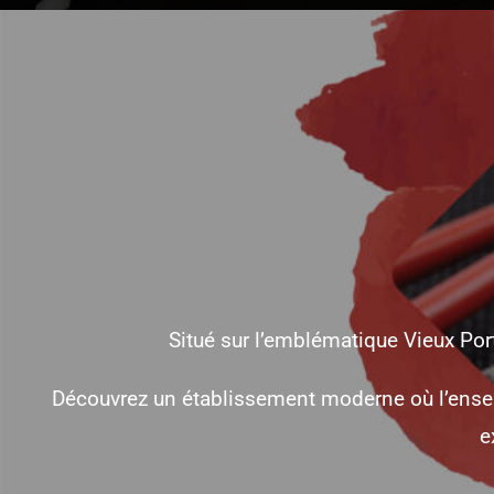
Situé sur l’emblématique Vieux Por
Découvrez un établissement moderne où l’ensembl
e