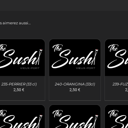
s aimerez aussi…
235-PERRIER (33 cl)
240-ORANGINA (33cl)
239-FUZE
2,50
€
2,50
€
2
AJOUTER AU PANIER
AJOUTER AU PANIER
AJOUTER
/
APERÇU
/
APERÇU
/