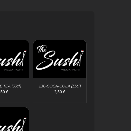
 TEA (33cl)
236-COCA-COLA (33cl)
,50
€
2,50
€
 AU PANIER
AJOUTER AU PANIER
APERÇU
/
APERÇU