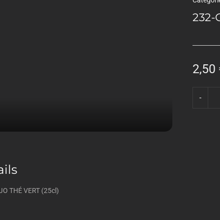
Categori
232-
2,50
ils
 THÉ VERT (25cl)