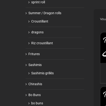
sprint roll
Summer / Dragon rolls
Vou
Croustillant
dragons
Riz croustillant
Fritures
Sashimis
Sashimis grillés
Chirashis
Bo Buns
bo buns