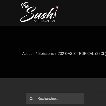
Passer
au
contenu
Accueil
/
Boissons
/
232-OASIS TROPICAL (33CL
Rechercher: