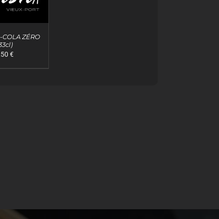
A-COLA ZÉRO
33cl)
 AU PANIER
,50
€
APERÇU