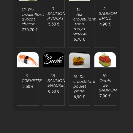
AU
AU
AU
AU
3-
2-
PANIER
PANIER
12- Riz
14-
PANIER
PANIER
SAUMON
SAUMON
croustillant
Riz
/
/
/
/
AVOCAT
ÉPICÉ
avocat
croustillant
DÉTAILS
DÉTAILS
DÉTAILS
DÉTAILS
cheese
thon
5,50
€
4,90
€
mayo
770,70
€
avocat
6,70
€
AJOUTER
AJOUTER
AJOUTER
AJOUTER
AU
AU
AU
AU
10-
9-
18-
PANIER
PANIER
PANIER
16- Riz
PANIER
Oeufs
CREVETTE
SAUMON
croustillant
/
/
/
/
de
SNACKE
poulet
5,50
€
DÉTAILS
DÉTAILS
DÉTAILS
DÉTAILS
SAUMON
pané
6,50
€
7,00
€
6,90
€