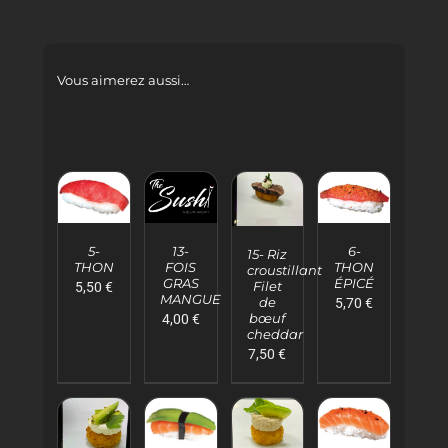
Vous aimerez aussi…
AJOUTER
AJOUTER
AJOUTER
AJOUTER
AU
AU
AU
AU
13-
6-
5-
PANIER
PANIER
PANIER
15- Riz
PANIER
FOIS
THON
THON
croustillant
/
/
/
/
GRAS
ÉPICÉ
Filet
5,50
€
DÉTAILS
DÉTAILS
DÉTAILS
DÉTAILS
MANGUE
de
5,70
€
bœuf
4,00
€
cheddar
7,50
€
AJOUTER
AJOUTER
AJOUTER
AJOUTER