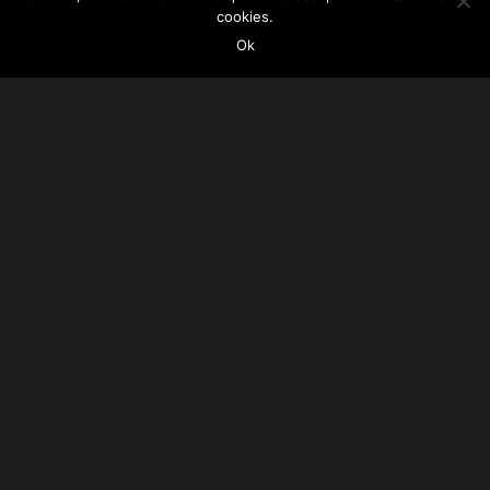
cookies.
Ok
218 Quai du Port – 13002 Marseille
04 65 96 55 08
Situé sur l’emblématique Vieux Port de
Marseille, notre restaurant vous invite à