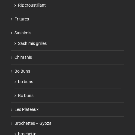
Riz croustillant
Fritures
Sashimis
Sashimis grillés
Chirashis
Bo Buns
bo buns
Bô buns
Les Plateaux
Brochettes – Gyoza
brochette