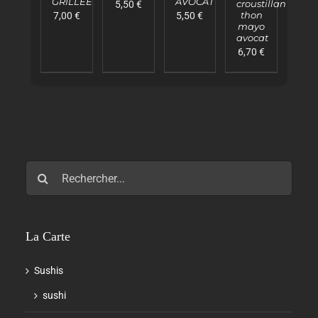
GRILLÉE
AVOCAT
croustillant
5,50
€
DÉTAILS
DÉTAILS
DÉTAILS
DÉTAILS
thon
7,00
€
5,50
€
mayo
avocat
6,70
€
Rechercher:
La Carte
Sushis
sushi