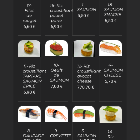
AU
AU
18-
1-
PANIER
PANIER
17-
16- Riz
PANIER
PANIER
SAUMON
SAUMON
Filet
croustillant
/
/
/
/
SNACKE
de
poulet
5,50
€
DÉTAILS
DÉTAILS
DÉTAILS
DÉTAILS
rouget
pané
6,50
€
6,60
€
6,90
€
AJOUTER
AJOUTER
AJOUTER
AJOUTER
AU
AU
AU
AU
4-
10-
PANIER
PANIER
11- Riz
12- Riz
PANIER
PANIER
SAUMON
Oeufs
croustillant
croustillant
/
/
/
/
CHEESE
de
TARTARE
avocat
DÉTAILS
DÉTAILS
DÉTAILS
DÉTAILS
SAUMON
SAUMON
cheese
5,70
€
ÉPICÉ
7,00
€
770,70
€
6,90
€
AJOUTER
AJOUTER
AJOUTER
AJOUTER
AU
AU
AU
AU
8-
9-
3-
PANIER
PANIER
PANIER
14-
PANIER
DAURADE
CREVETTE
SAUMON
Riz
/
/
/
/