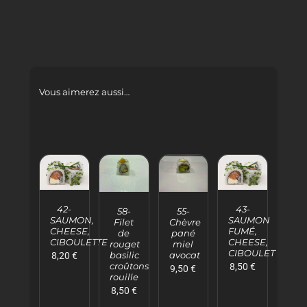
Vous aimerez aussi…
AJOUTER
AJOUTER
AJOUTER
AJOUTER
AU
AU
AU
AU
42-
43-
PANIER
PANIER
58-
55-
PANIER
PANIER
SAUMON,
SAUMON
Filet
Chèvre
/
/
/
/
CHEESE,
FUMÉ,
de
pané
DÉTAILS
DÉTAILS
DÉTAILS
DÉTAILS
CIBOULETTE
CHEESE,
rouget
miel
CIBOULETTE
basilic
avocat
8,20
€
croûtons
8,50
€
9,50
€
rouille
8,50
€