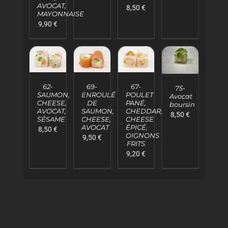
AVOCAT,
8,50
€
MAYONNAISE
9,90
€
AJOUTER
AJOUTER
AJOUTER
AJOUTER
AU
AU
AU
AU
62-
67-
69-
PANIER
PANIER
PANIER
75-
PANIER
SAUMON,
POULET
ENROULÉ
Avocat
/
/
/
/
CHEESE,
PANÉ,
DE
boursin
DÉTAILS
DÉTAILS
DÉTAILS
DÉTAILS
AVOCAT,
CHEDDAR,
SAUMON,
8,50
€
SÉSAME
CHEESE
CHEESE,
ÉPICÉ,
AVOCAT
8,50
€
OIGNONS
9,50
€
FRITS
9,20
€