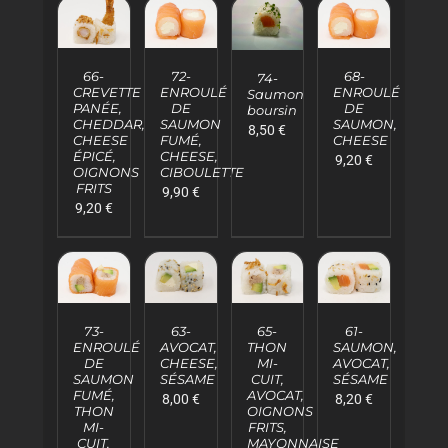
AJOUTER
AJOUTER
AJOUTER
AJOUTER
AU
AU
AU
AU
66-
72-
68-
PANIER
PANIER
PANIER
74-
PANIER
CREVETTE
ENROULÉ
ENROULÉ
Saumon
/
/
/
/
PANÉE,
DE
DE
boursin
DÉTAILS
DÉTAILS
DÉTAILS
DÉTAILS
CHEDDAR,
SAUMON
SAUMON,
8,50
€
CHEESE
FUMÉ,
CHEESE
ÉPICÉ,
CHEESE,
9,20
€
OIGNONS
CIBOULETTE
FRITS
9,90
€
9,20
€
AJOUTER
AJOUTER
AJOUTER
AJOUTER
AU
AU
AU
AU
73-
63-
65-
61-
PANIER
PANIER
PANIER
PANIER
ENROULÉ
AVOCAT,
THON
SAUMON,
/
/
/
/
DE
CHEESE,
MI-
AVOCAT,
DÉTAILS
DÉTAILS
DÉTAILS
DÉTAILS
SAUMON
SÉSAME
CUIT,
SÉSAME
FUMÉ,
AVOCAT,
8,00
€
8,20
€
THON
OIGNONS
MI-
FRITS,
CUIT,
MAYONNAISE