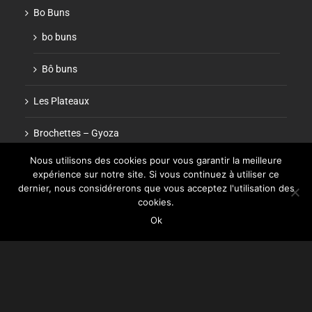
Bo Buns
bo buns
Bô buns
Les Plateaux
Brochettes – Gyoza
brochette
Nous utilisons des cookies pour vous garantir la meilleure
expérience sur notre site. Si vous continuez à utiliser ce
dernier, nous considérerons que vous acceptez l'utilisation des
Accompagnements
cookies.
Ok
Desserts
Boissons